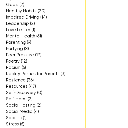
Goals
(2)
2 posts
Healthy Habits
(20)
20 posts
Impaired Driving
(14)
14 posts
Leadership
(2)
2 posts
Love Letter
(1)
1 post
Mental Health
(61)
61 posts
Parenting
(9)
9 posts
Partying
(8)
8 posts
Peer Pressure
(13)
13 posts
Poetry
(12)
12 posts
Racism
(6)
6 posts
Reality Parties for Parents
(3)
3 posts
Resilence
(36)
36 posts
Resources
(47)
47 posts
Self-Discovery
(0)
0 posts
Self-Harm
(2)
2 posts
Social Hosting
(2)
2 posts
Social Media
(4)
4 posts
Spanish
(1)
1 post
Stress
(6)
6 posts