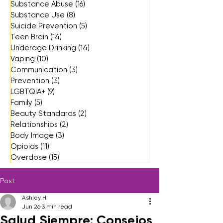
Substance Abuse
(16)
16 posts
Substance Use
(8)
8 posts
Suicide Prevention
(5)
5 posts
Teen Brain
(14)
14 posts
Underage Drinking
(14)
14 posts
Vaping
(10)
10 posts
Communication
(3)
3 posts
Prevention
(3)
3 posts
LGBTQIA+
(9)
9 posts
Family
(5)
5 posts
Beauty Standards
(2)
2 posts
Relationships
(2)
2 posts
Body Image
(3)
3 posts
Opioids
(11)
11 posts
Overdose
(15)
15 posts
Post
Ashley H
Jun 26
3 min read
Salud Siempre: Consejos