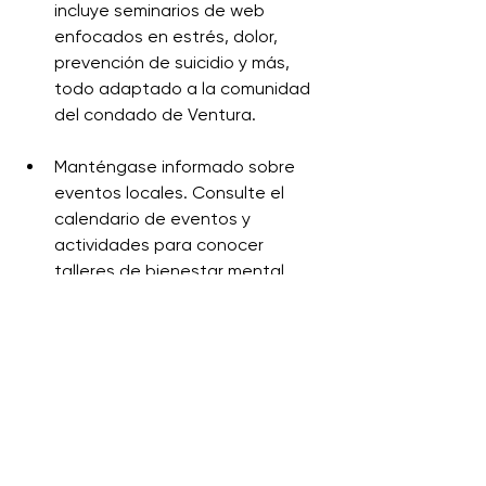
incluye seminarios de web 
enfocados en estrés, dolor, 
prevención de suicidio y más, 
todo adaptado a la comunidad 
del condado de Ventura.
Manténgase informado sobre 
eventos locales. Consulte el 
calendario de eventos y 
actividades para conocer 
talleres de bienestar mental, 
grupos de apoyo y 
conversaciones comunitarias.
Cuando contactar
Si alguien o alguien que conoces 
está en una crisis o están pensando 
en hacerse daño la ayuda está 