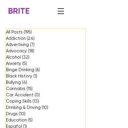
BRITE
All Posts
(195)
195 posts
Addiction
(24)
24 posts
Advertising
(7)
7 posts
Advocacy
(18)
18 posts
Alcohol
(32)
32 posts
Anxiety
(5)
5 posts
Binge Drinking
(6)
6 posts
Black History
(1)
1 post
Bullying
(4)
4 posts
Cannabis
(15)
15 posts
Car Accident
(0)
0 posts
Coping Skills
(13)
13 posts
Drinking & Driving
(10)
10 posts
Drugs
(10)
10 posts
Education
(5)
5 posts
Español
(1)
1 post