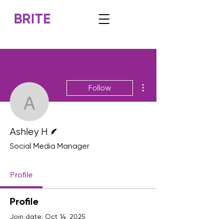
BRITE
More actions
Follow
Ashley H
Writer
Ashley H
Social Media Manager
Profile
Profile
Join date: Oct 14, 2025