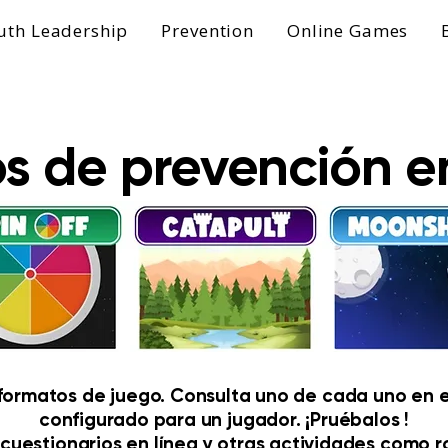
uth Leadership
Prevention
Online Games
s de prevención en
 formatos de juego. Consulta uno de cada uno en e
configurado para un jugador. ¡Pruébalos
!
cuestionarios en línea y otras actividades como