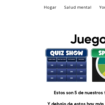
Hogar
Salud mental
Yo
Juego
Estos son 5 de nuestros
Y debajo de estos hay más 