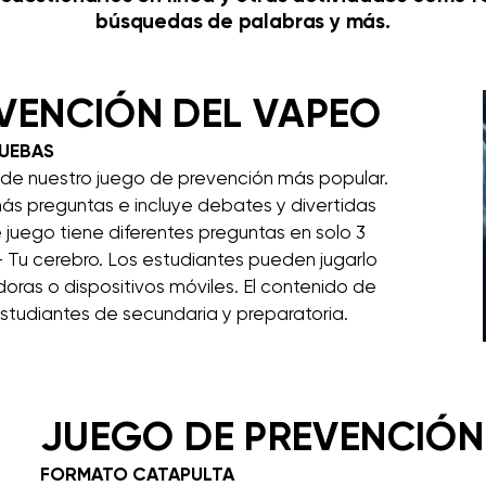
búsquedas de palabras y más.
VENCIÓN DEL VAPEO
UEBAS
s de nuestro juego de prevención más popular.
 más preguntas e incluye debates y divertidas
juego tiene diferentes preguntas en solo 3
 - Tu cerebro. Los estudiantes pueden jugarlo
ras o dispositivos móviles. El contenido de
studiantes de secundaria y preparatoria.
JUEGO DE PREVENCIÓN
FORMATO CATAPULTA