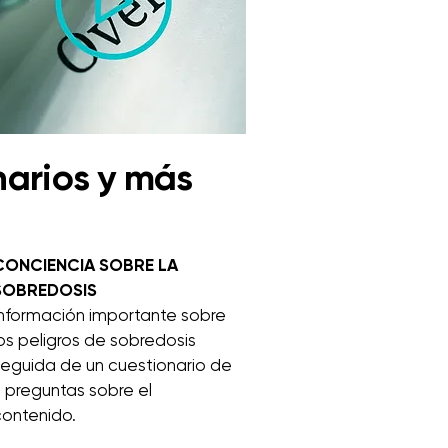
arios y más
CONCIENCIA SOBRE LA
SOBREDOSIS
Información importante sobre
os peligros de sobredosis
seguida de un cuestionario de
 preguntas sobre el
contenido.