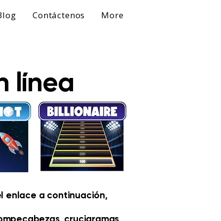
Blog
Contáctenos
More
 línea
l enlace a continuación,
 rompecabezas, crucigramas,