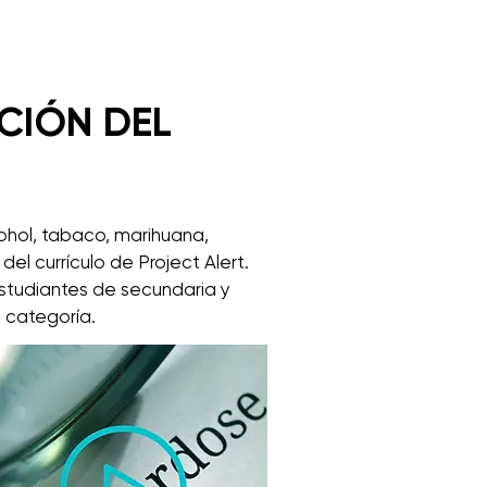
CIÓN DEL
S
cohol, tabaco, marihuana,
l currículo de Project Alert.
estudiantes de secundaria y
e categoría.