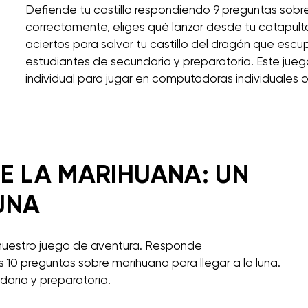
Defiende tu castillo respondiendo 9 preguntas sobre
correctamente, eliges qué lanzar desde tu catapult
aciertos para salvar tu castillo del dragón que es
estudiantes de secundaria y preparatoria. Este ju
individual para jugar en computadoras individuales o
E LA MARIHUANA: UN
UNA
 nuestro juego de aventura. Responde
 10 preguntas sobre marihuana para llegar a la luna.
aria y preparatoria.