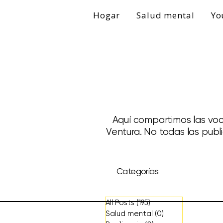
Hogar
Salud mental
Yo
Aquí compartimos las voc
Ventura. No todas las publ
Categorías
All Posts
(195)
195 entradas
Salud mental
(0)
0 entradas