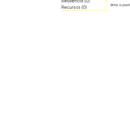
Resiliencia
(0)
0 entradas
Brite is pa
Recursos
(0)
0 entradas