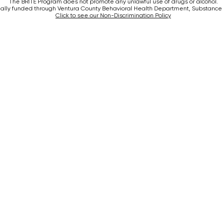
The BRITE Program does not promote any unlawful use of drugs or alcohol.
rtially funded through Ventura County Behavioral Health Department, Substance
Click to see our Non-Discrimination Policy