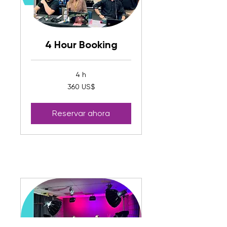
4 Hour Booking
4 h
360
360 US$
dólares
estadounidenses
Reservar ahora